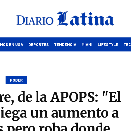
INOS EN USA
DEPORTES
TENDENCIA
MIAMI
LIFESTYLE
TE
PODER
e, de la APOPS: "El
niega un aumento a
os pero roba donde