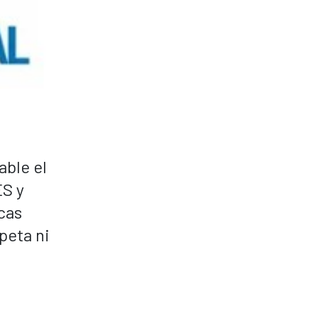
able el
ES y
cas
peta ni