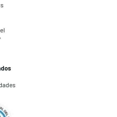
os
el
y
ados
idades