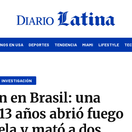
INOS EN USA
DEPORTES
TENDENCIA
MIAMI
LIFESTYLE
TE
INVESTIGACIÓN
 en Brasil: una
 13 años abrió fuego
ela y mató a dos