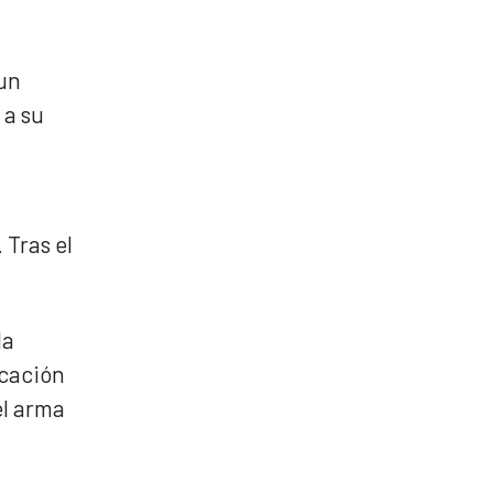
 un
 a su
 Tras el
la
icación
el arma