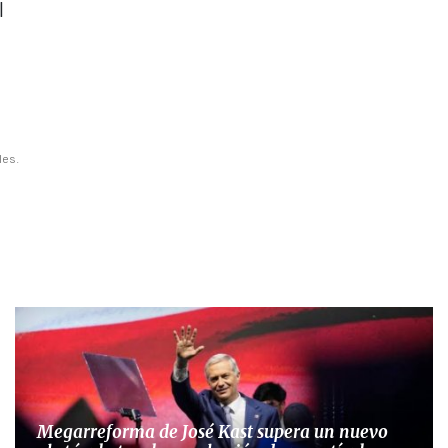
l
les.
Megarreforma de José Kast supera un nuevo