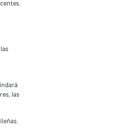
ocentes.
 las
rindará
es, las
ileñas.