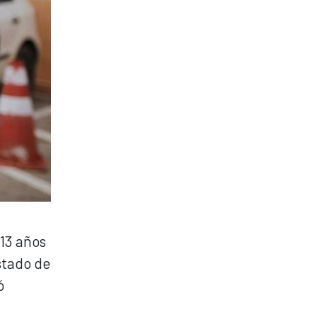
 13 años
stado de
ó