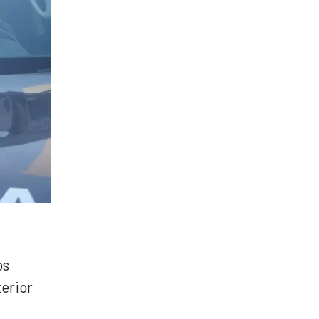
os
terior