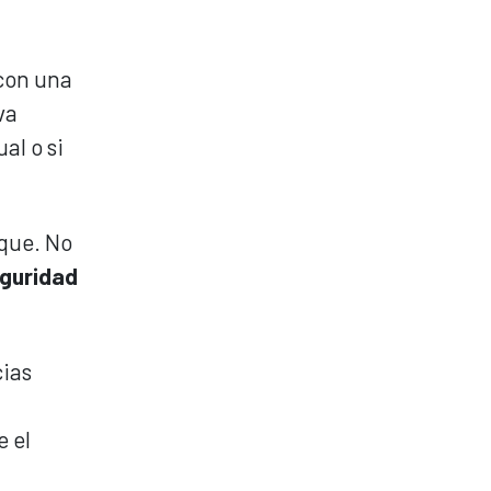
 con una
va
al o si
aque. No
guridad
cias
e el