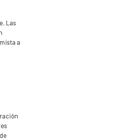
e. Las
n
mista a
eración
tes
 de