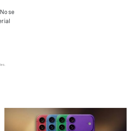
 No se
rial
les.