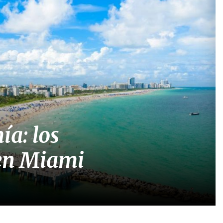
ía: los
 en Miami