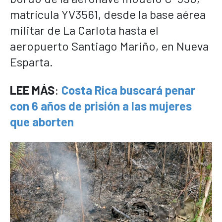
matrícula YV3561, desde la base aérea
militar de La Carlota hasta el
aeropuerto Santiago Mariño, en Nueva
Esparta.
LEE MÁS
:
Costa Rica buscará penar
con 6 años de prisión a las mujeres
que aborten