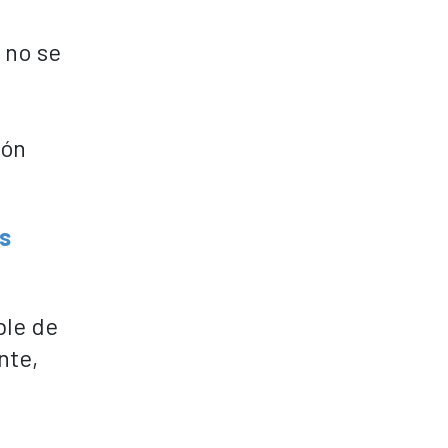
 no se
ión
s
ble de
nte,