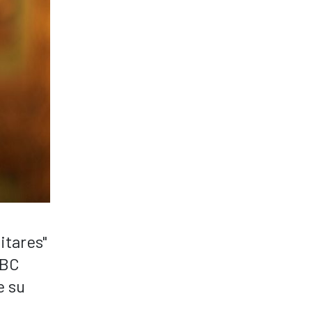
itares"
NBC
e su