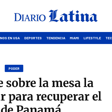
INOS EN USA
DEPORTES
TENDENCIA
MIAMI
LIFESTYLE
TE
PODER
sobre la mesa la
r para recuperar el
 de Panamá