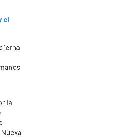
 el
 cierna
 manos
r la
e
a
a Nueva