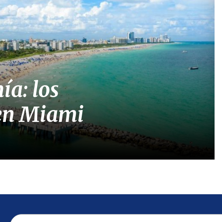
ía: los
 en Miami