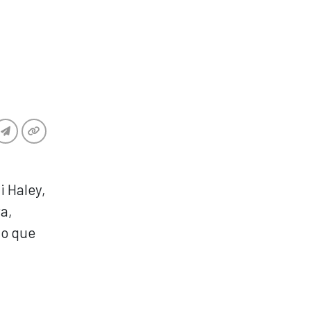
i Haley,
a,
no que