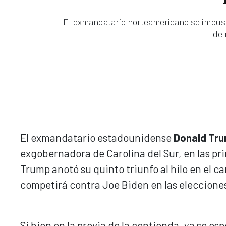
El exmandatario norteamericano se impuso
de 
El exmandatario estadounidense
Donald Tr
exgobernadora de Carolina del Sur, en las pr
Trump anotó su quinto triunfo al hilo en el 
competirá contra Joe Biden en las eleccione
Si bien en la previa de la contienda, ya se e