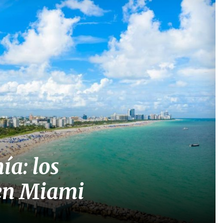
ía: los
 en Miami