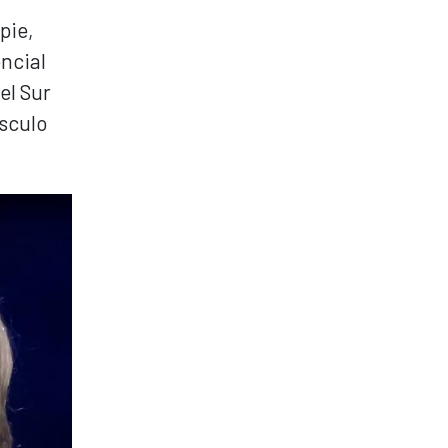
pie,
encial
el Sur
úsculo