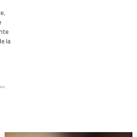
e,
e
ente
e la
les.