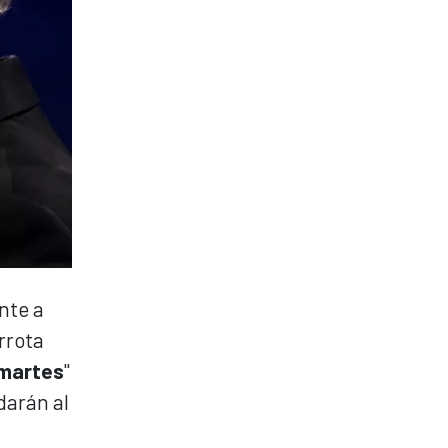
nte a
rrota
martes
"
darán al