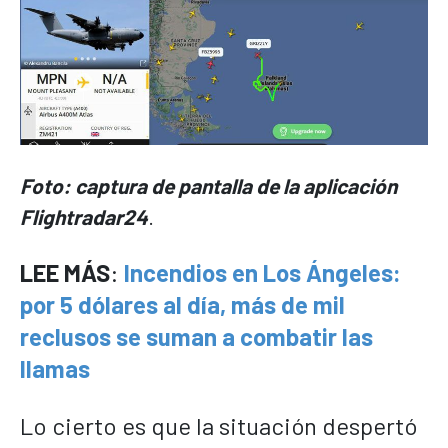
Foto: captura de pantalla de la aplicación
Flightradar24
.
LEE MÁS
:
Incendios en Los Ángeles:
por 5 dólares al día, más de mil
reclusos se suman a combatir las
llamas
Lo cierto es que la situación despertó