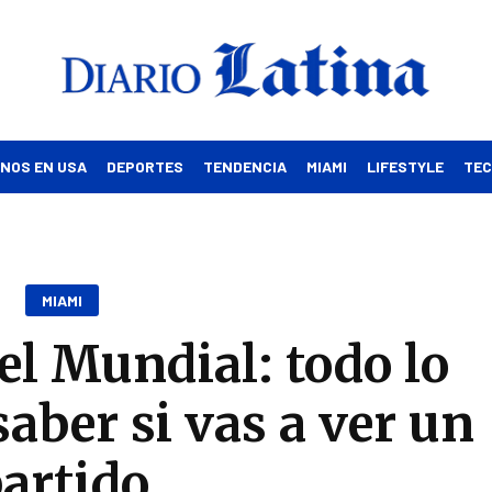
INOS EN USA
DEPORTES
TENDENCIA
MIAMI
LIFESTYLE
TE
MIAMI
l Mundial: todo lo
saber si vas a ver un
artido