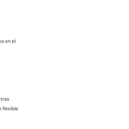
os en el
 tres
 flexible