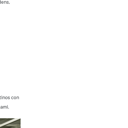
dens,
tinos con
iami.