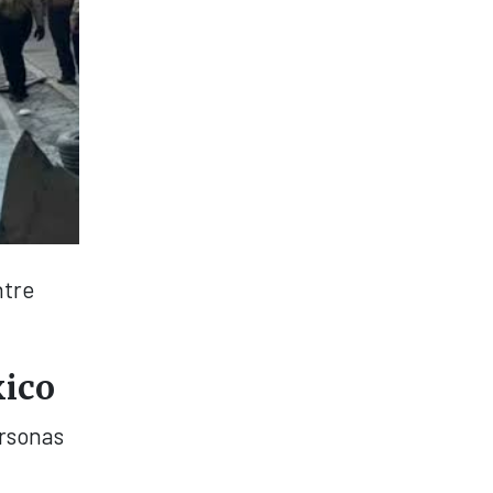
ntre
xico
ersonas