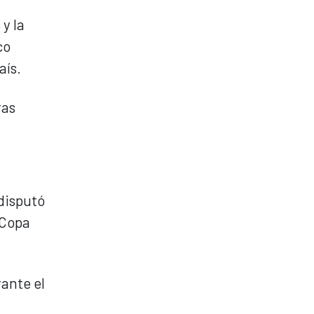
y la
co
aís.
ras
 disputó
 Copa
ante el