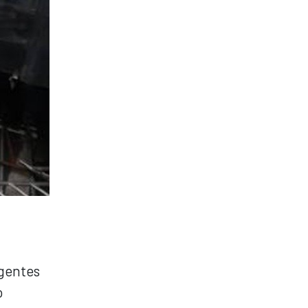
agentes
o