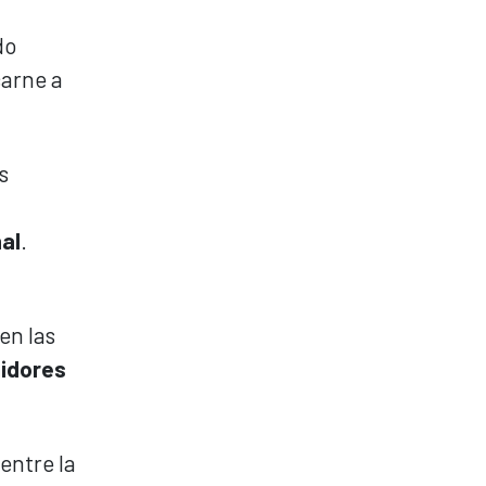
do
carne a
s
nal
.
en las
idores
entre la