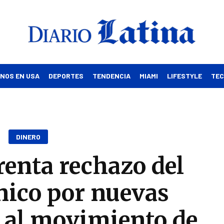
INOS EN USA
DEPORTES
TENDENCIA
MIAMI
LIFESTYLE
TE
DINERO
enta rechazo del
nico por nuevas
 al movimiento de