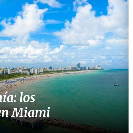
ía: los
 en Miami