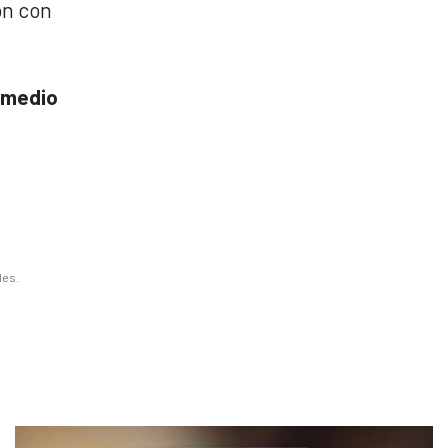
ón con
 medio
les.