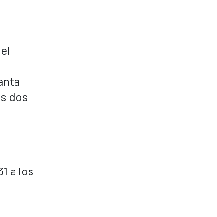
el
anta
os dos
1 a los