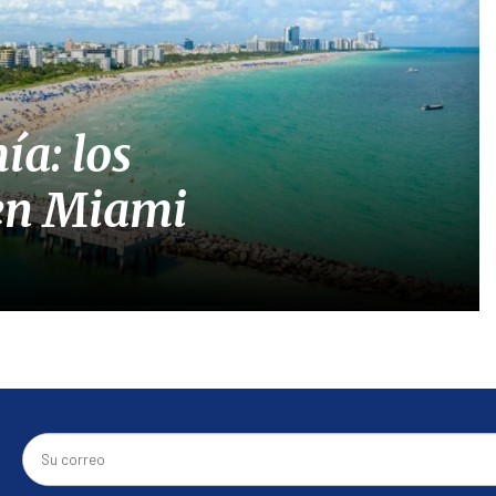
ía: los
 en Miami