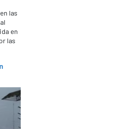
en las
al
ida en
or las
un