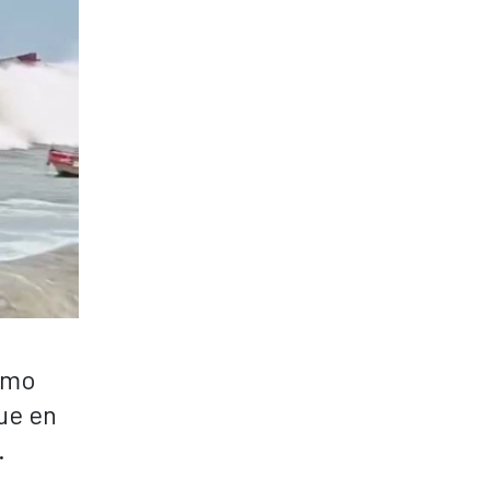
como
que en
.