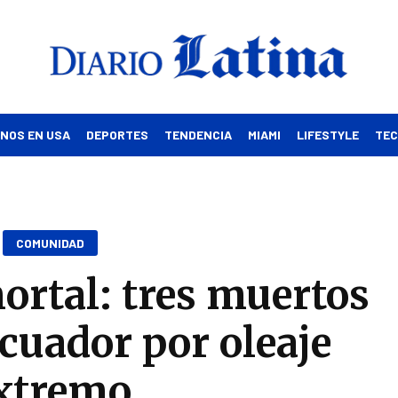
INOS EN USA
DEPORTES
TENDENCIA
MIAMI
LIFESTYLE
TE
COMUNIDAD
rtal: tres muertos
Ecuador por oleaje
xtremo