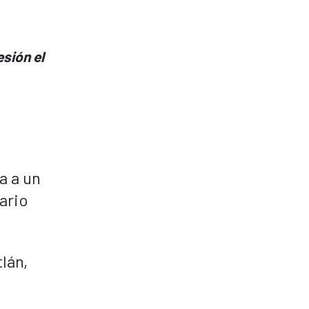
esión el
a a un
ario
lán,