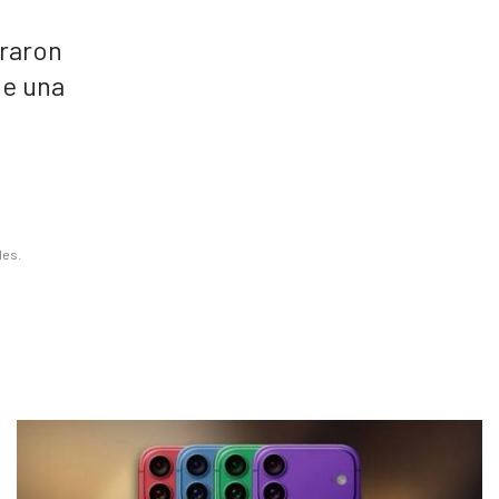
uraron
de una
les.