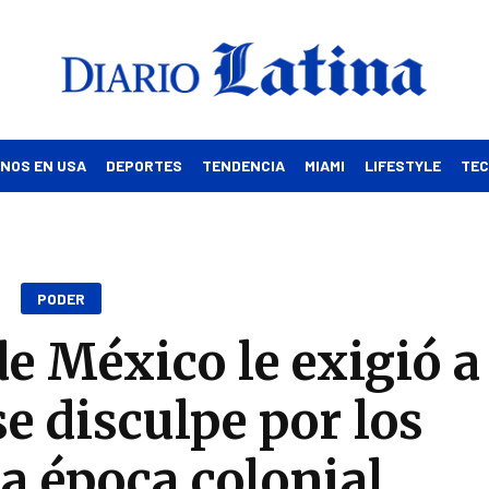
INOS EN USA
DEPORTES
TENDENCIA
MIAMI
LIFESTYLE
TE
PODER
de México le exigió a
e disculpe por los
la época colonial