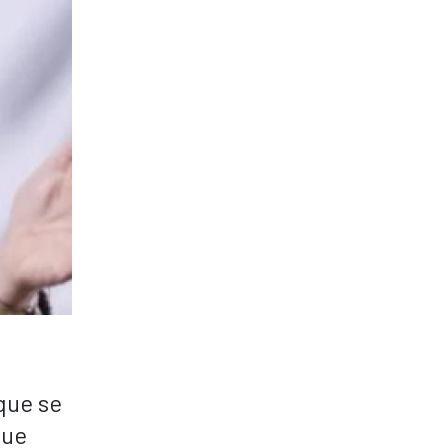
que se
que