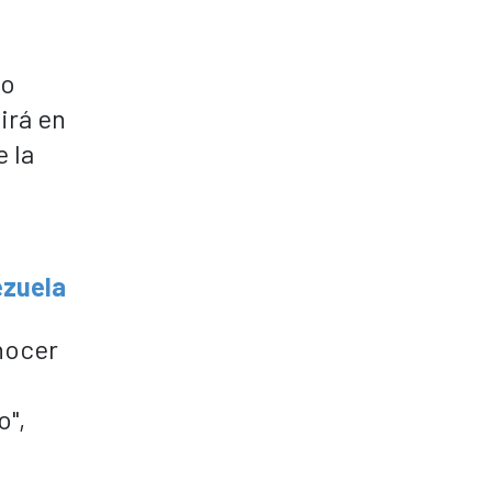
mo
irá en
 la
ezuela
nocer
o",