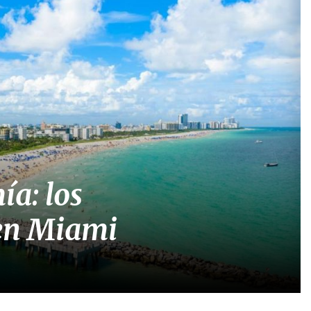
ía: los
 en Miami