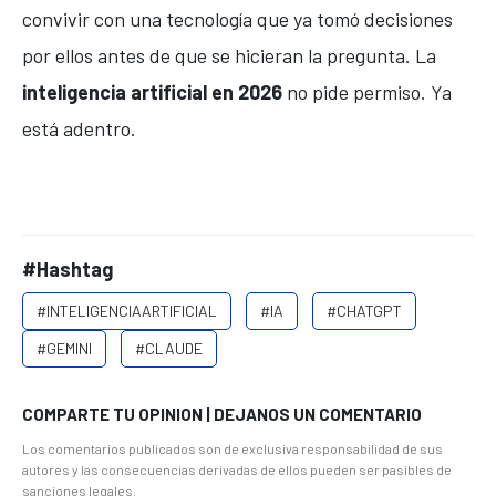
convivir con una tecnología que ya tomó decisiones
por ellos antes de que se hicieran la pregunta. La
inteligencia artificial en 2026
no pide permiso. Ya
está adentro.
#Hashtag
#INTELIGENCIAARTIFICIAL
#IA
#CHATGPT
#GEMINI
#CLAUDE
COMPARTE TU OPINION | DEJANOS UN COMENTARIO
Los comentarios publicados son de exclusiva responsabilidad de sus
autores y las consecuencias derivadas de ellos pueden ser pasibles de
sanciones legales.