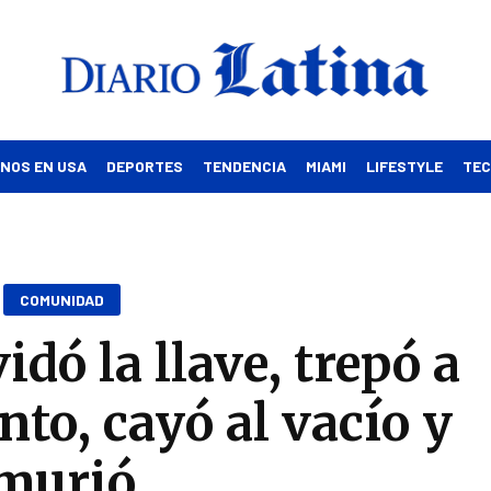
INOS EN USA
DEPORTES
TENDENCIA
MIAMI
LIFESTYLE
TE
COMUNIDAD
vidó la llave, trepó a
to, cayó al vacío y
murió