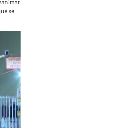
reanimar
que se