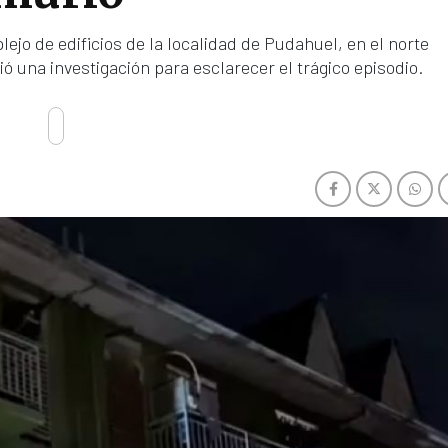
plejo de edificios de la localidad de Pudahuel, en el norte
ió una investigación para esclarecer el trágico episodio.