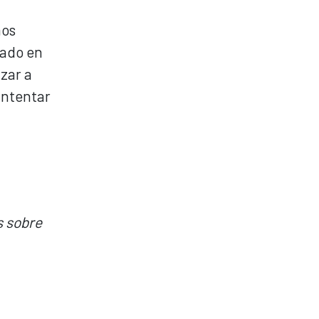
ños
cado en
zar a
intentar
s sobre