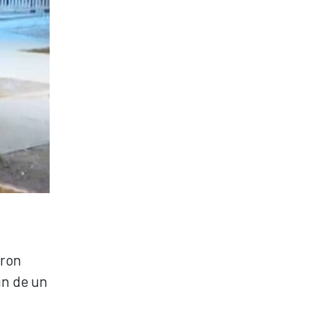
eron
ún de un