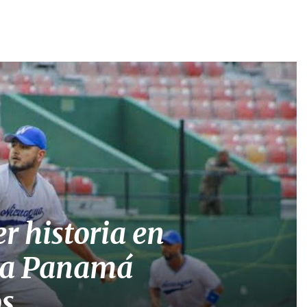
r historia en
á a Panamá
os