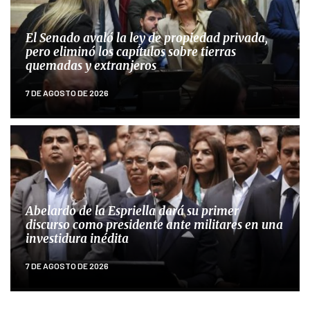
El Senado avaló la ley de propiedad privada,
pero eliminó los capítulos sobre tierras
quemadas y extranjeros
7 DE AGOSTO DE 2026
Abelardo de la Espriella dará su primer
discurso como presidente ante militares en una
investidura inédita
7 DE AGOSTO DE 2026