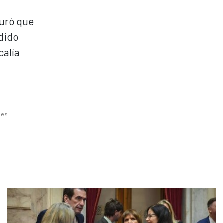
guró que
edido
calía
les.