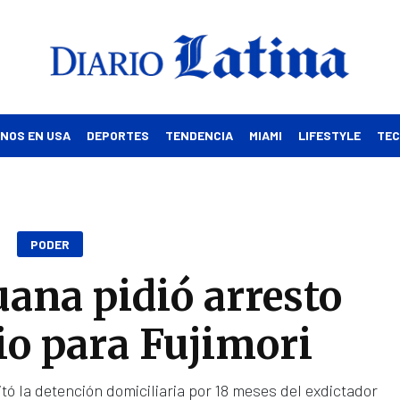
INOS EN USA
DEPORTES
TENDENCIA
MIAMI
LIFESTYLE
TE
PODER
uana pidió arresto
io para Fujimori
tó la detención domiciliaria por 18 meses del exdictador