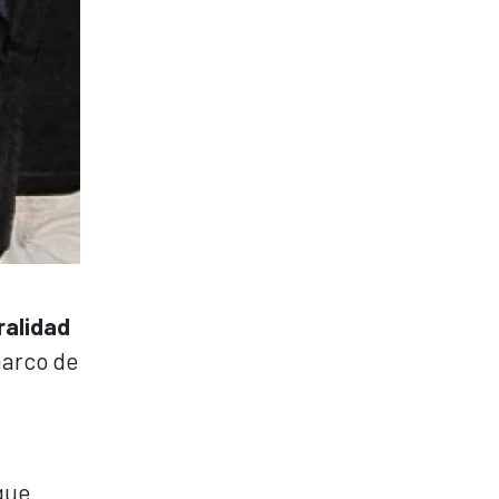
ralidad
marco de
que