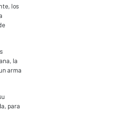
te, los
a
de
s
ana, la
 un arma
su
da, para