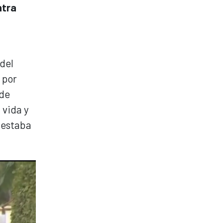
ntra
del
 por
 de
 vida y
 estaba