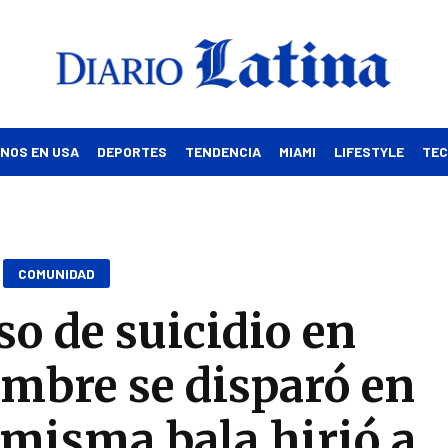
INOS EN USA
DEPORTES
TENDENCIA
MIAMI
LIFESTYLE
TE
COMUNIDAD
so de suicidio en
mbre se disparó en
a misma bala hirió a