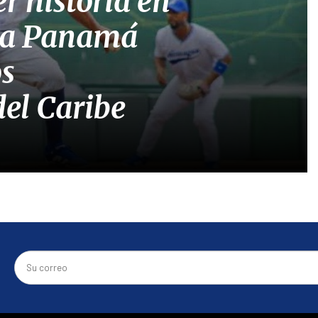
r historia en
á a Panamá
os
el Caribe