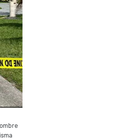
 hombre
misma