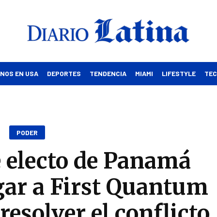
INOS EN USA
DEPORTES
TENDENCIA
MIAMI
LIFESTYLE
TE
PODER
e electo de Panamá
gar a First Quantum
resolver el conflicto