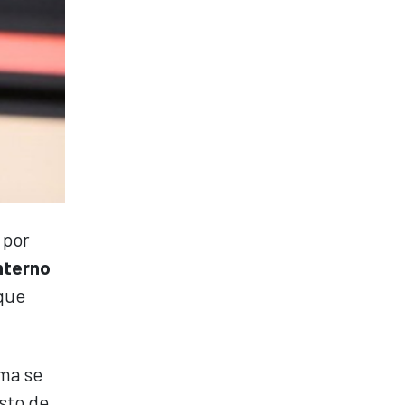
 por
nterno
 que
ima se
sto de