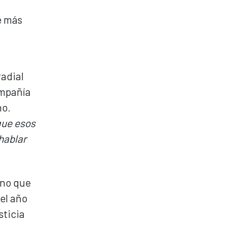
e más
radial
ompañía
no.
 que esos
hablar
ino que
el año
sticia