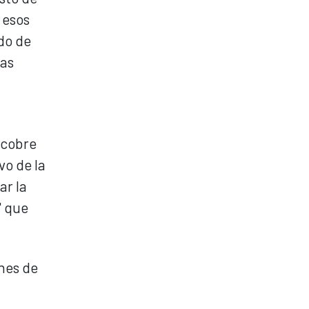
 esos
do de
bas
 cobre
vo de la
ar la
" que
ones de