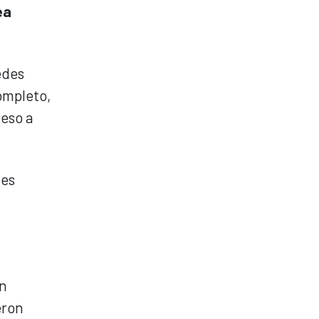
ea
edes
ompleto,
reso a
les
ón
eron