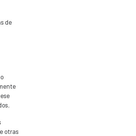
s de
io
lmente
 ese
dos.
s
e otras