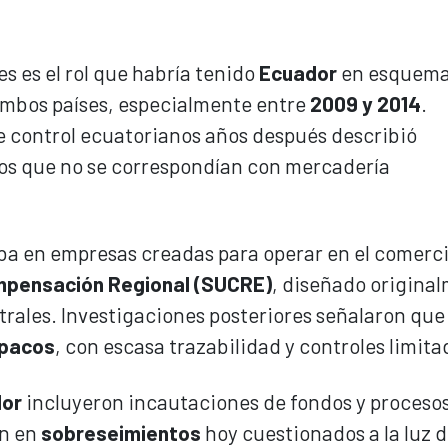
s es el rol que habría tenido
Ecuador
en esquema
mbos países, especialmente entre
2009 y 2014
.
control ecuatorianos años después describió
os que no se correspondían con mercadería
ba en empresas creadas para operar en el comerc
mpensación Regional (SUCRE)
, diseñado origina
trales. Investigaciones posteriores señalaron que
opacos
, con escasa trazabilidad y controles limita
or
incluyeron incautaciones de fondos y proceso
on en
sobreseimientos
hoy cuestionados a la luz d