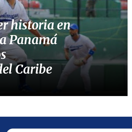
r historia en
á a Panamá
os
el Caribe