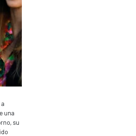
 a
re una
rno, su
ido