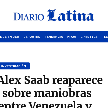
INOS EN USA
DEPORTES
TENDENCIA
MIAMI
LIFESTYLE
TE
INVESTIGACIÓN
Alex Saab reaparece
 sobre maniobras
entre Venezuela y