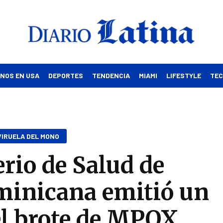
INOS EN USA
DEPORTES
TENDENCIA
MIAMI
LIFESTYLE
TE
VIRUELA DEL MONO
erio de Salud de
minicana emitió un
 el brote de MPOX