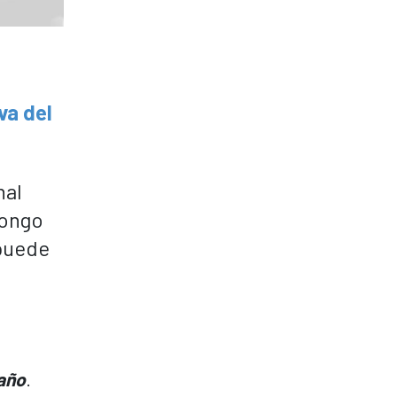
va del
nal
Congo
 puede
 año
.