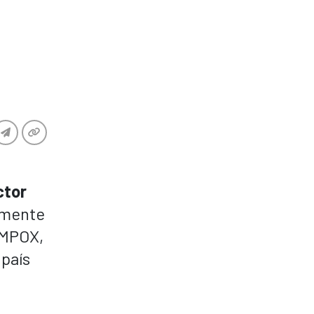
ctor
temente
 MPOX,
 país