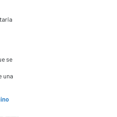
taria
ue se
e una
uino