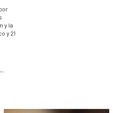
por
s
n y la
co y 21
les.