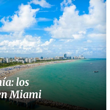
ía: los
 en Miami