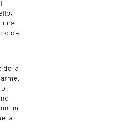
l
llo,
r una
cto de
 de la
darme.
io
 no
con un
e la