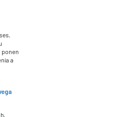
ses.
u
os ponen
nía a
avega
h,