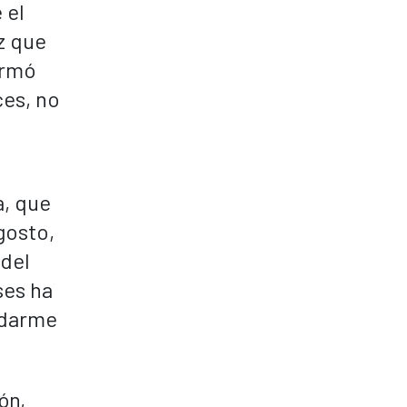
 el
z que
ormó
ces, no
a, que
gosto,
 del
ses ha
ndarme
ón,