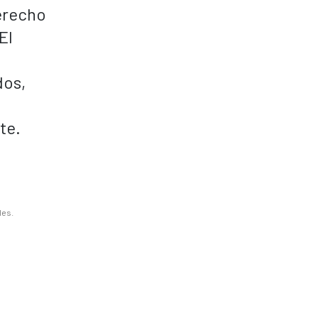
derecho
El
dos,
te.
les.