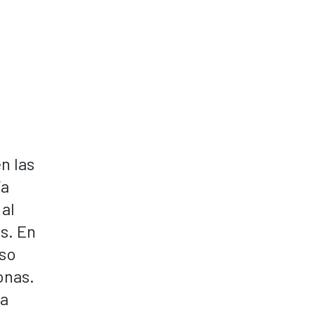
n las
ía
 al
s. En
eso
onas.
la