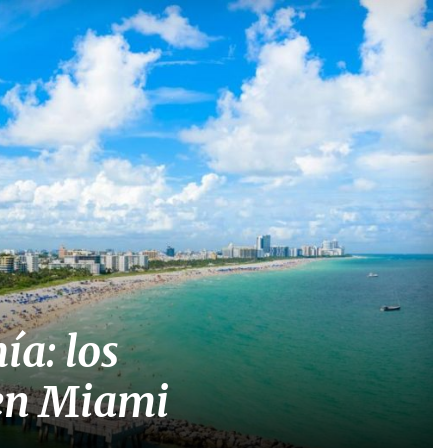
ía: los
 en Miami