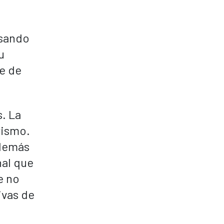
usando
u
re de
. La
rismo.
además
nal que
e no
ivas de