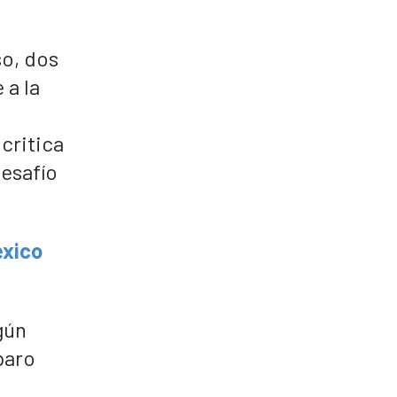
so, dos
 a la
critica
desafío
éxico
gún
paro