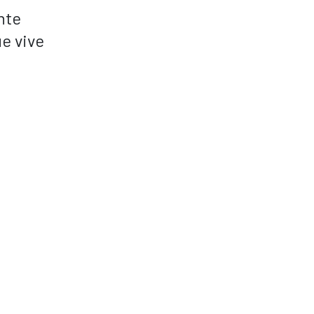
nte
ue vive