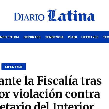
INOS EN USA
DEPORTES
TENDENCIA
MIAMI
LIFESTYLE
TE
LIFESTYLE
ante la Fiscalía tras
or violación contra
tario del Interior,