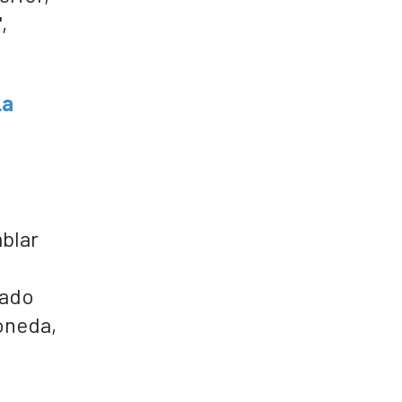
,
La
ablar
tado
Moneda,