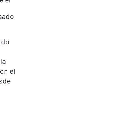
usado
ndo
la
on el
esde