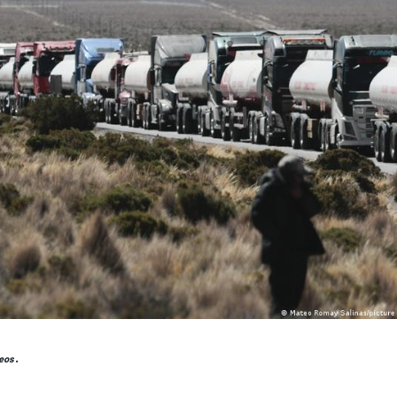
.
ueos