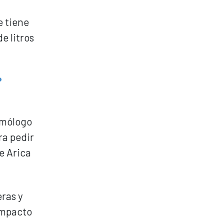
e tiene
e litros
?
omólogo
ra pedir
e Arica
eras y
impacto