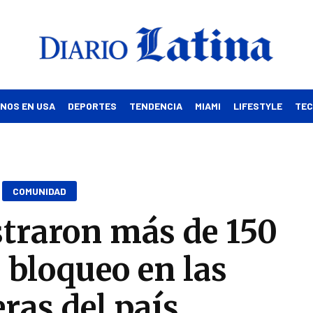
INOS EN USA
DEPORTES
TENDENCIA
MIAMI
LIFESTYLE
TE
COMUNIDAD
istraron más de 150
 bloqueo en las
eras del país