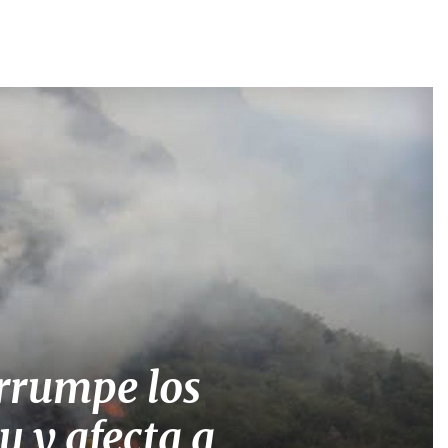
errumpe los
 y afecta a