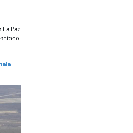
n La Paz
fectado
mala