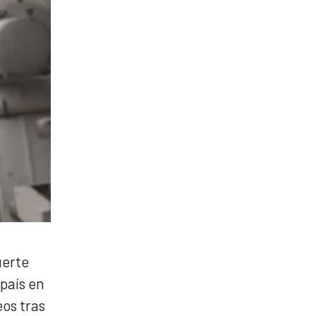
uerte
país en
os tras