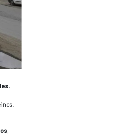
les
,
cinos.
nos
,