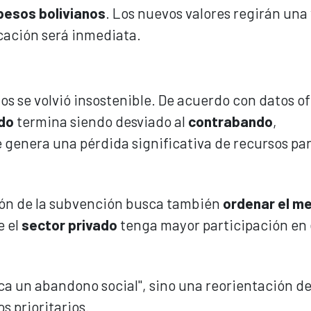
 pesos bolivianos
. Los nuevos valores regirán una
icación será inmediata.
ios se volvió insostenible. De acuerdo con datos of
do
termina siendo desviado al
contrabando
,
e genera una pérdida significativa de recursos par
ión de la subvención busca también
ordenar el m
e el
sector privado
tenga mayor participación en 
ica un abandono social", sino una reorientación de
s prioritarios.