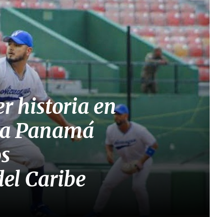
r historia en
á a Panamá
os
el Caribe