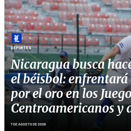
DEPORTES
Nicaragua busca hace
el béisbol: enfrentar
por el oro en los Jueg
Centroamericanos y d
7 DE AGOSTO DE 2026