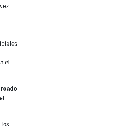
 vez
iciales,
a el
ercado
el
 los