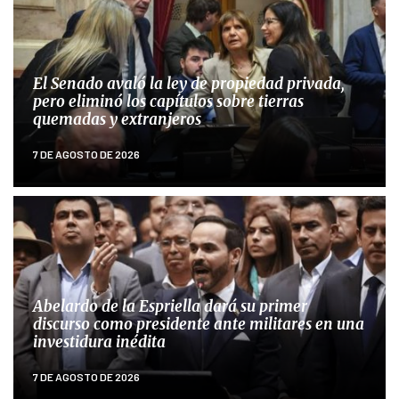
El Senado avaló la ley de propiedad privada,
pero eliminó los capítulos sobre tierras
quemadas y extranjeros
7 DE AGOSTO DE 2026
Abelardo de la Espriella dará su primer
discurso como presidente ante militares en una
investidura inédita
7 DE AGOSTO DE 2026