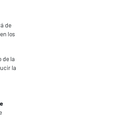
rá de
en los
o de la
ucir la
de
e