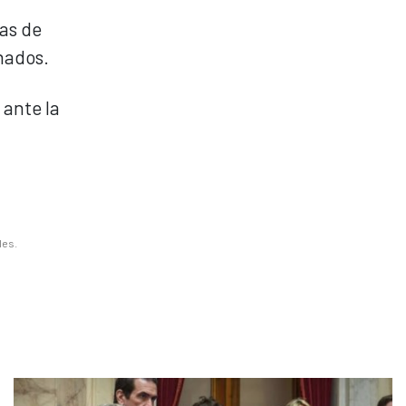
as de
nados.
 ante la
les.