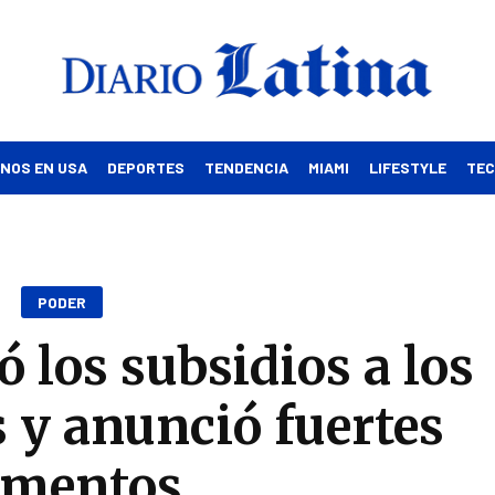
INOS EN USA
DEPORTES
TENDENCIA
MIAMI
LIFESTYLE
TE
PODER
ó los subsidios a los
 y anunció fuertes
umentos