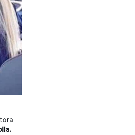
ctora
lla
,