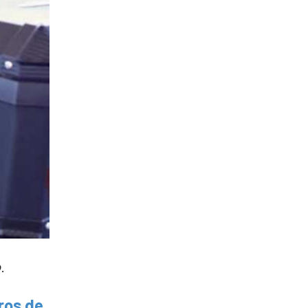
o
.
ros de