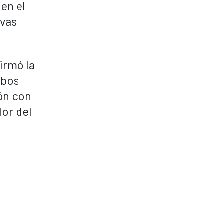
en el
ivas
irmó la
mbos
ón con
dor del