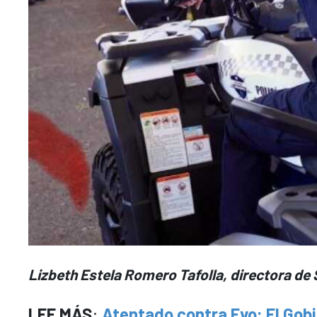
Lizbeth Estela Romero Tafolla, directora de
LEE MÁS
:
Atentado contra Evo: El Gobi