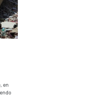
, en
iendo