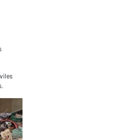
s
viles
s.