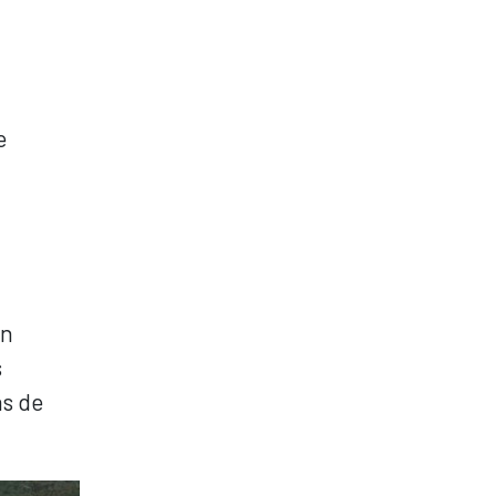
e
on
s
as de