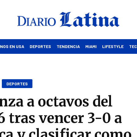
INOS EN USA
DEPORTES
TENDENCIA
MIAMI
LIFESTYLE
TE
DEPORTES
za a octavos del
 tras vencer 3-0 a
a y clasificar como