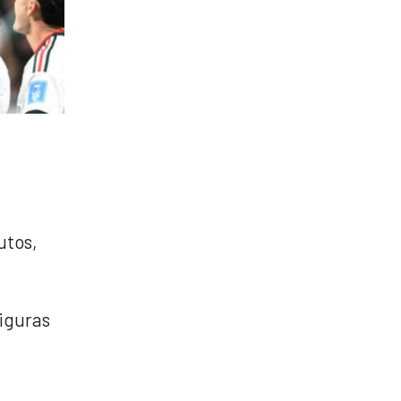
utos,
figuras