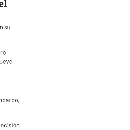
el
n su
aro
nueve
embargo,
recisión