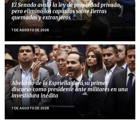
El Senado avaló la ley de propiedad privada,
pero eliminó los capítulos sobre tierras
quemadas y extranjeros
7 DE AGOSTO DE 2026
Abelardo de la Espriella dará su primer
discurso como presidente ante militares en una
investidura inédita
7 DE AGOSTO DE 2026