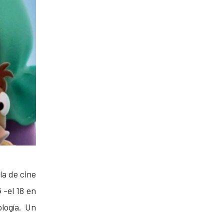
la de cine
6
-el 18 en
logía. Un