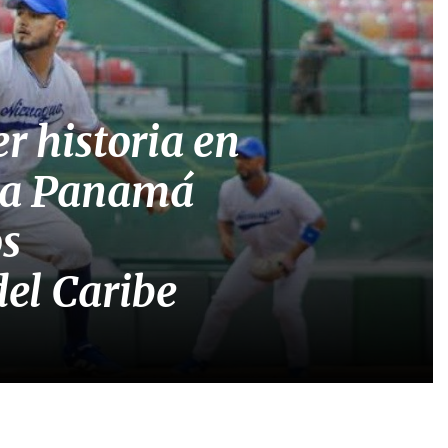
r historia en
á a Panamá
os
el Caribe