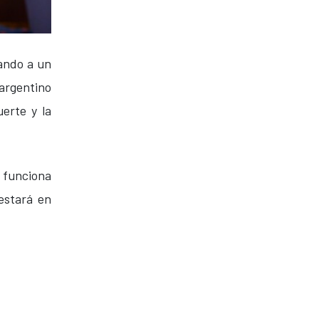
ando a un
 argentino
erte y la
 funciona
estará en