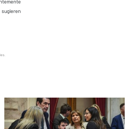
entemente
, sugieren
les.