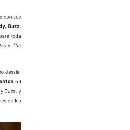
ie con sus
y, Buzz,
apara toda
das
y
The
o Jessie,
anton
-el
 y Buzz, y
és de los