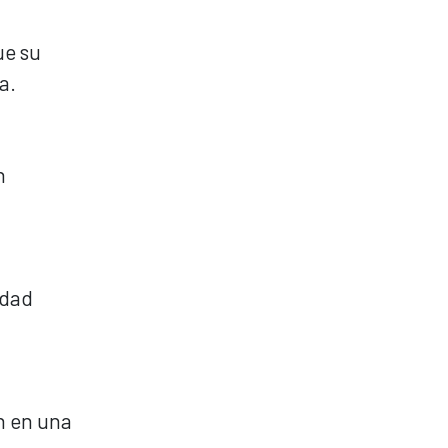
ue su
a.
n
idad
n en una