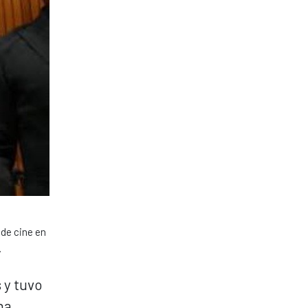
 de cine en
.
 y tuvo
na,