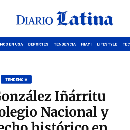
INOS EN USA
DEPORTES
TENDENCIA
MIAMI
LIFESTYLE
TE
TENDENCIA
onzález Iñárritu
Colegio Nacional y
cho histórico en