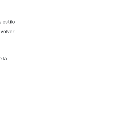
 estilo
 volver
 la