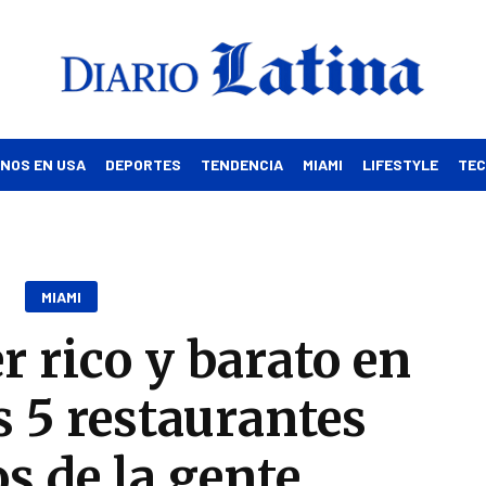
INOS EN USA
DEPORTES
TENDENCIA
MIAMI
LIFESTYLE
TE
MIAMI
 rico y barato en
 5 restaurantes
os de la gente