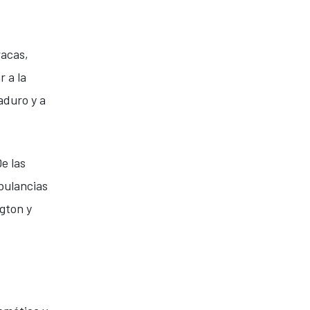
racas,
r a la
aduro y a
e las
bulancias
ngton y