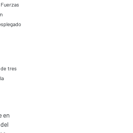
s Fuerzas
hn
esplegado
 de tres
la
e en
 del