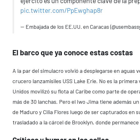
ejército es un componente clave de la pre
pic.twitter.com/PpEwghap8r
— Embajada de los EE.UU. en Caracas (@usembass
El barco que ya conoce estas costas
A la par del simulacro volvió a desplegarse en aguas 
crucero lanzamisiles USS Lake Erie. No es la primera
Unidos movilizó su flota al Caribe como parte de oper
más de 30 lanchas. Pero el Iwo Jima tiene además un p
de Maduro y Cilia Flores luego de ser capturados en s
trasladado a la cárcel de Brooklyn, donde permanece 
Críticas y humor en las calles