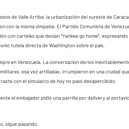
osos de Valle Arriba, la urbanización del sureste de Carac
ron con la misma simpatía. El Partido Comunista de Venezue
ón con carteles que decían "Yankee go home", expresando 
como tutela directa de Washington sobre el país.
iempre en Venezuela. La conversación derivó inevitablemente
litares, esa vez artilladas, irrumpieron en una ciudad qu
ntraste con el simulacro de hoy no pasó desapercibido.
ente el embajador pidió una parrilla por delivery al portavi
to, sigue pasando.