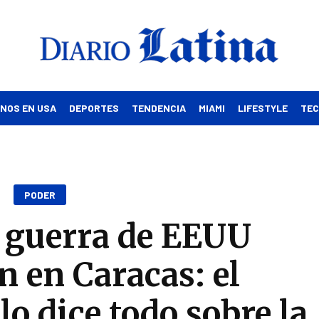
INOS EN USA
DEPORTES
TENDENCIA
MIAMI
LIFESTYLE
TE
PODER
 guerra de EEUU
n en Caracas: el
lo dice todo sobre la