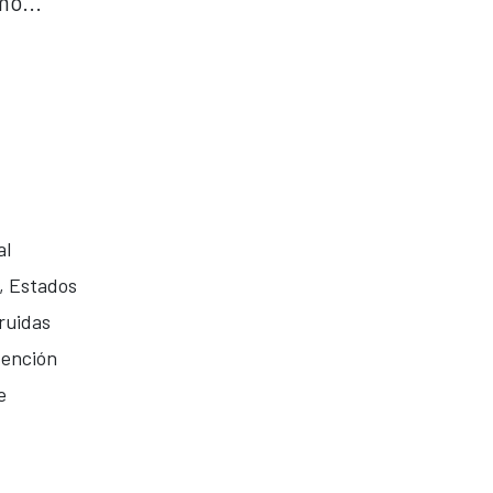
mo...
al
o, Estados
truidas
tención
e