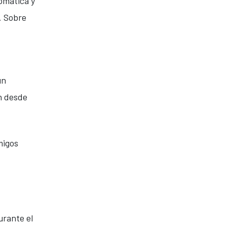
omática y
. Sobre
un
on desde
migos
urante el