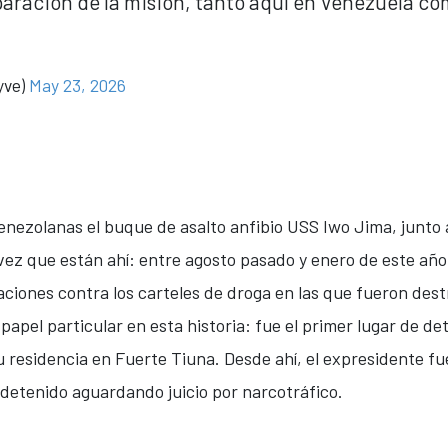
paración de la misión, tanto aquí en Venezuela co
yve)
May 23, 2026
venezolanas el buque de asalto anfibio USS Iwo Jima, junto 
 vez que están ahí: entre agosto pasado y enero de este añ
aciones contra los carteles de droga en las que fueron des
apel particular en esta historia: fue el primer lugar de de
u residencia en Fuerte Tiuna. Desde ahí, el expresidente fu
detenido aguardando juicio por narcotráfico.