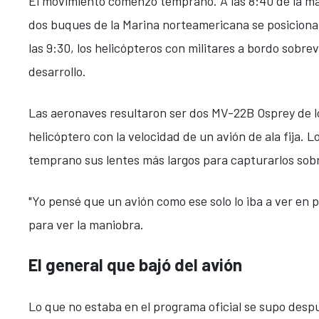
El movimiento comenzó temprano. A las 8:40 de la ma
dos buques de la Marina norteamericana se posicionab
las 9:30, los helicópteros con militares a bordo sobre
desarrollo.
Las aeronaves resultaron ser dos MV-22B Osprey de l
helicóptero con la velocidad de un avión de ala fija.
temprano sus lentes más largos para capturarlos sobr
"Yo pensé que un avión como ese solo lo iba a ver en 
para ver la maniobra.
El general que bajó del avión
Lo que no estaba en el programa oficial se supo despu