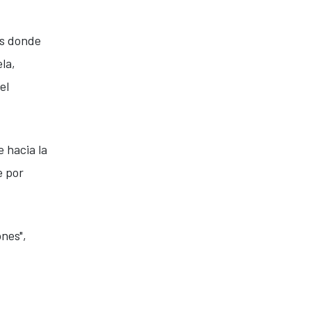
as donde
la,
el
 hacia la
e por
ones",