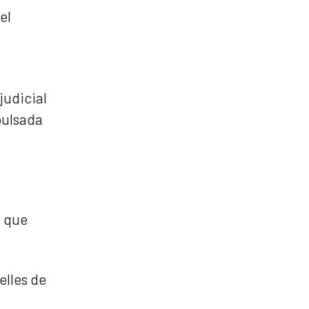
el
judicial
pulsada
s que
elles de