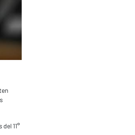
oten
s
 del 11°