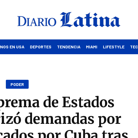
INOS EN USA
DEPORTES
TENDENCIA
MIAMI
LIFESTYLE
TE
PODER
prema de Estados
rizó demandas por
cados por Cuba tras