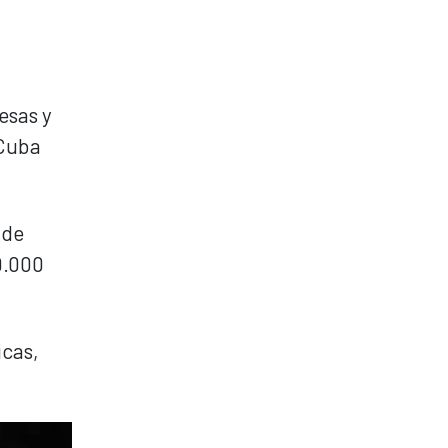
esas y
 Cuba
 de
9.000
icas,