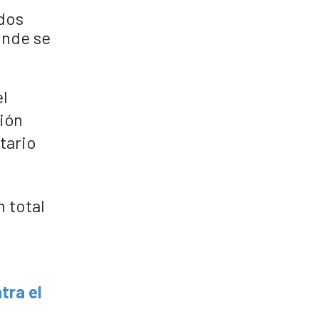
ados
onde se
el
ción
tario
 total
tra el