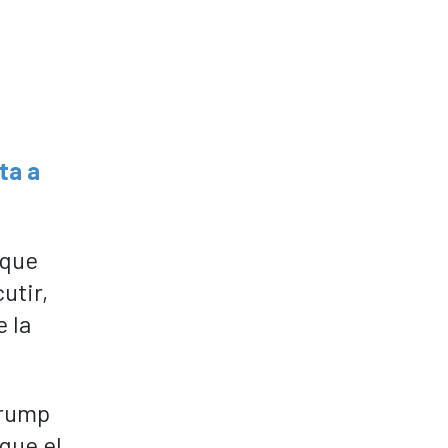
ta a
 que
utir,
 la
Trump
que el