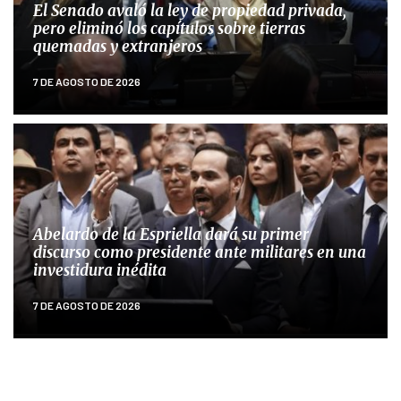
El Senado avaló la ley de propiedad privada,
pero eliminó los capítulos sobre tierras
quemadas y extranjeros
7 DE AGOSTO DE 2026
Abelardo de la Espriella dará su primer
discurso como presidente ante militares en una
investidura inédita
7 DE AGOSTO DE 2026