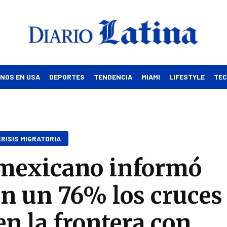
INOS EN USA
DEPORTES
TENDENCIA
MIAMI
LIFESTYLE
TE
RISIS MIGRATORIA
 mexicano informó
on un 76% los cruces
en la frontera con