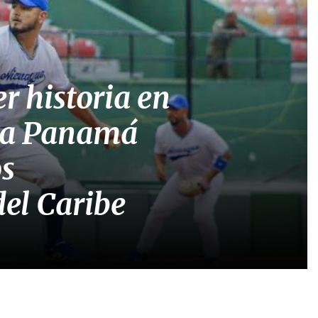
r historia en
á a Panamá
os
el Caribe