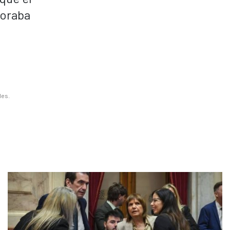
boraba
les.