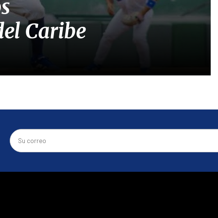
os
el Caribe