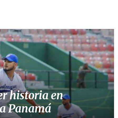
r historia en
á a Panamá