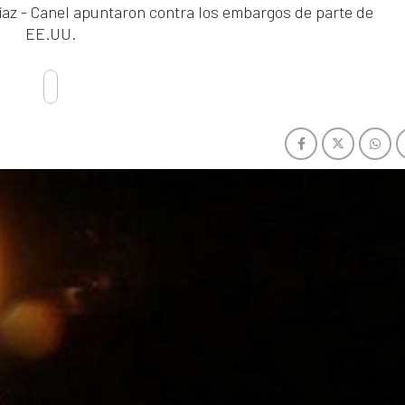
íaz - Canel apuntaron contra los embargos de parte de
EE.UU.