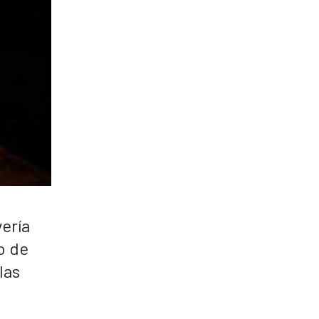
ería
o de
las