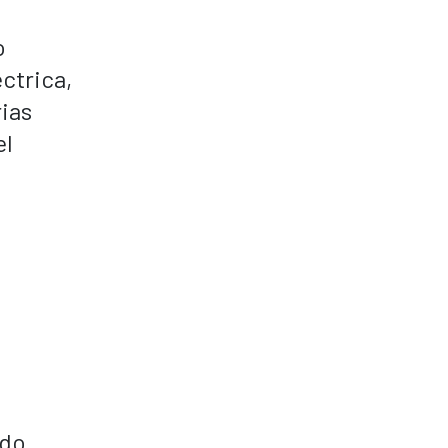
o
ctrica,
rias
el
o
ndo