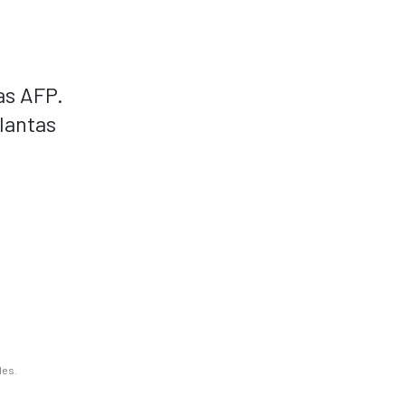
as AFP.
lantas
les.