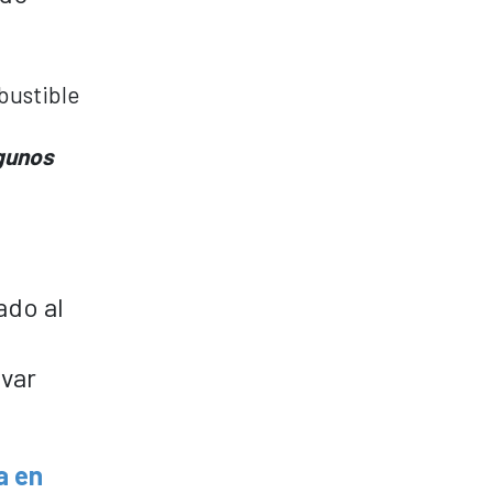
lgunos
ado al
rvar
a en