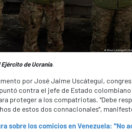
 Ejército de Ucrania
.
omento por José Jaime Uscátegui, congres
puntó contra el jefe de Estado colombiano
para proteger a los compatriotas. "Debe res
chos de estos dos connacionales", manifest
ura sobre los comicios en Venezuela: "No 