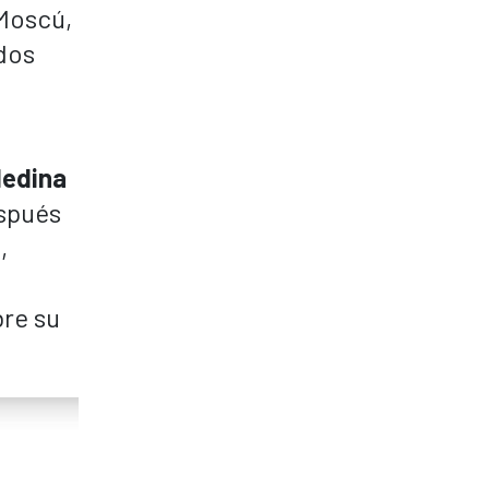
 Moscú,
dos
Medina
espués
,
bre su