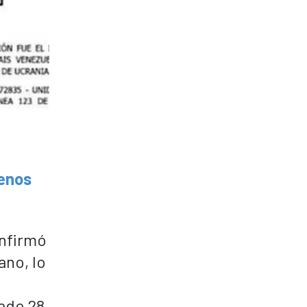
uenos
onfirmó
ano, lo
sado 28