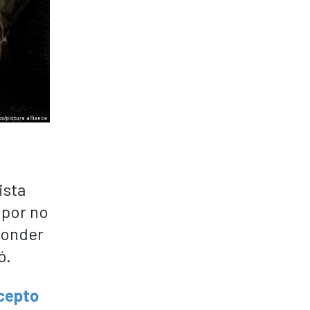
ista
 por no
ponder
ó.
acepto