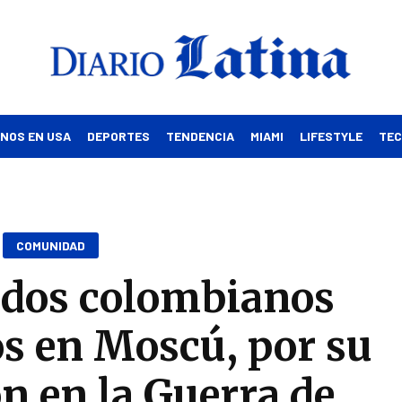
INOS EN USA
DEPORTES
TENDENCIA
MIAMI
LIFESTYLE
TE
COMUNIDAD
ados colombianos
s en Moscú, por su
ón en la Guerra de