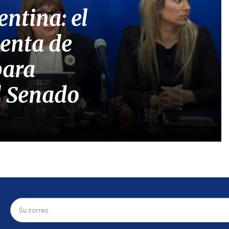
entina: el
venta de
para
l Senado