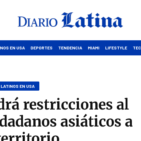
INOS EN USA
DEPORTES
TENDENCIA
MIAMI
LIFESTYLE
TE
LATINOS EN USA
rá restricciones al
udadanos asiáticos a
territorio