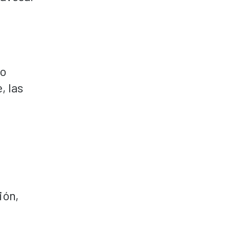
do
, las
ión,