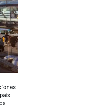
ciones
país
los