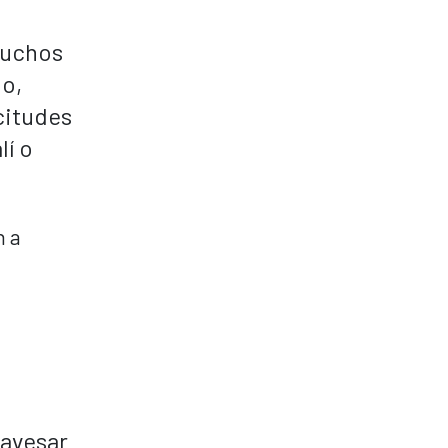
 muchos
lo,
citudes
lí o
ravesar